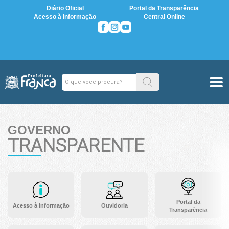
Diário Oficial
Portal da Transparência
Acesso à Informação
Central Online
GOVERNO
TRANSPARENTE
Portal da
Acesso à Informação
Ouvidoria
Transparência