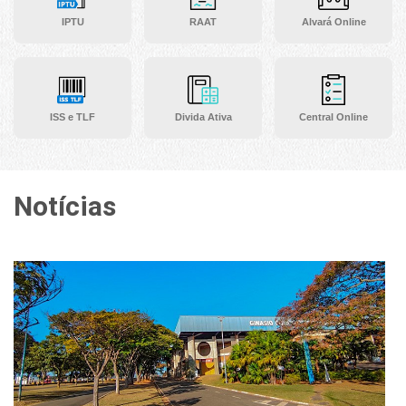
IPTU
RAAT
Alvará Online
ISS e TLF
Divida Ativa
Central Online
Notícias