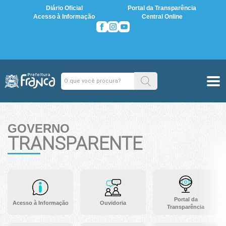
Diário Oficial
Portal da Transparência
Acesso à Informação
Central Online
GOVERNO
TRANSPARENTE
Portal da
Acesso à Informação
Ouvidoria
Transparência