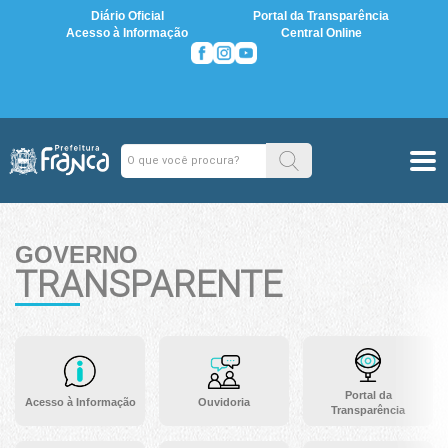
Diário Oficial
Portal da Transparência
Acesso à Informação
Central Online
GOVERNO
TRANSPARENTE
Portal da
Acesso à Informação
Ouvidoria
Transparência