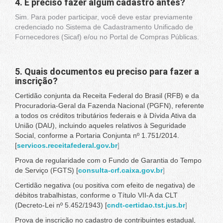
4. É preciso fazer algum cadastro antes?
Sim. Para poder participar, você deve estar previamente
credenciado no Sistema de Cadastramento Unificado de
Fornecedores (Sicaf) e/ou no Portal de Compras Públicas.
5. Quais documentos eu preciso para fazer a
inscrição?
Certidão conjunta da Receita Federal do Brasil (RFB) e da
Procuradoria-Geral da Fazenda Nacional (PGFN), referente
a todos os créditos tributários federais e à Dívida Ativa da
União (DAU), incluindo aqueles relativos à Seguridade
Social, conforme a Portaria Conjunta nº 1.751/2014.
[
servicos.receitafederal.gov.br
]
Prova de regularidade com o Fundo de Garantia do Tempo
de Serviço (FGTS) [
consulta-crf.caixa.gov.br
]
Certidão negativa (ou positiva com efeito de negativa) de
débitos trabalhistas, conforme o Título VII-A da CLT
(Decreto-Lei nº 5.452/1943) [
cndt-certidao.tst.jus.br
]
Prova de inscrição no cadastro de contribuintes estadual,