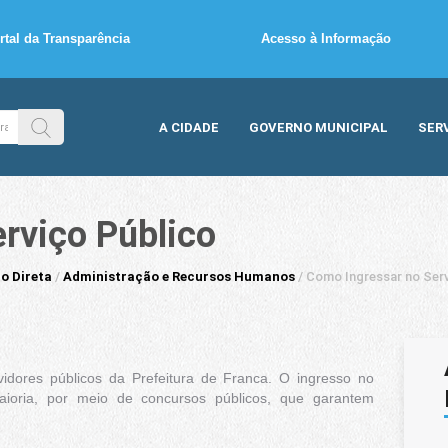
rtal da Transparência
Acesso à Informação
A CIDADE
GOVERNO MUNICIPAL
SER
rviço Público
o Direta
/
Administração e Recursos Humanos
/
Como Ingressar no Serv
idores públicos da Prefeitura de Franca. O ingresso no
aioria, por meio de concursos públicos, que garantem