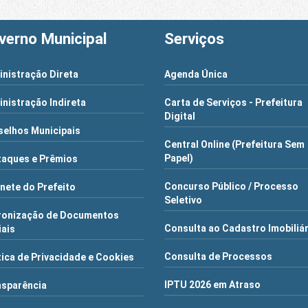
verno Municipal
Serviços
nistração Direta
Agenda Única
nistração Indireta
Carta de Serviços - Prefeitura
Digital
elhos Municipais
Central Online (Prefeitura Sem
Papel)
aques e Prêmios
Concurso Público / Processo
nete do Prefeito
Seletivo
ronização de Documentos
Consulta ao Cadastro Imobiliá
iais
Consulta de Processos
tica de Privacidade e Cookies
IPTU 2026 em Atraso
nsparência