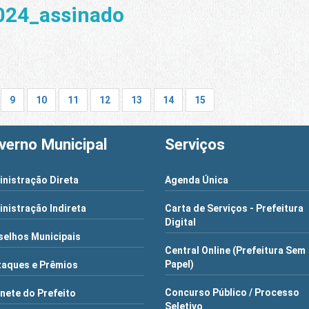
24_assinado
9
10
11
12
13
14
15
verno Municipal
Serviços
nistração Direta
Agenda Única
nistração Indireta
Carta de Serviços - Prefeitura
Digital
elhos Municipais
Central Online (Prefeitura Sem
Papel)
aques e Prêmios
Concurso Público / Processo
nete do Prefeito
Seletivo