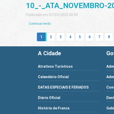
10_-_ATA_NOVEMBRO-20
Publicado em 07/03/2025 00:00
Continuar lendo
1
2
3
4
5
6
7
8
A Cidade
Go
Atrativos Turísticos
Admi
Calendário Oficial
Admi
DATAS ESPECIAIS E FERIADOS
Cons
Diário Oficial
Dest
História de Franca
Gabi