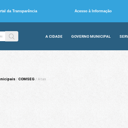
rtal da Transparência
Acesso à Informação
A CIDADE
GOVERNO MUNICIPAL
SER
nicipais
/
COMSEG
/
Atas