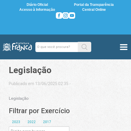
Diário Oficial
Portal da Transparência
Acesso à Informação
Central Online
Legislação
Publicado em 13/06/2025 02:35 -
Legislação
Filtrar por Exercício
2023
2022
2017