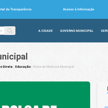
rtal da Transparência
Acesso à Informação
A CIDADE
GOVERNO MUNICIPAL
SER
nicipal
o Direta
/
Educação
/
Bolsa de Medicina Municipal