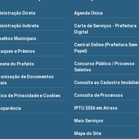
nistração Direta
Agenda Única
nistração Indireta
Carta de Serviços - Prefeitura
Digital
elhos Municipais
Central Online (Prefeitura Sem
Papel)
aques e Prêmios
Concurso Público / Processo
nete do Prefeito
Seletivo
ronização de Documentos
Consulta ao Cadastro Imobiliá
iais
Consulta de Processos
tica de Privacidade e Cookies
IPTU 2026 em Atraso
nsparência
Mais Serviços
Mapa do Site