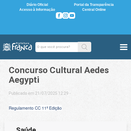
Diário Oficial
Portal da Transparência
Acesso à Informação
Central Online
Concurso Cultural Aedes
Aegypti
Publicado em 21/07/2025 12:29 -
Regulamento CC 11ª Edição
Saúde