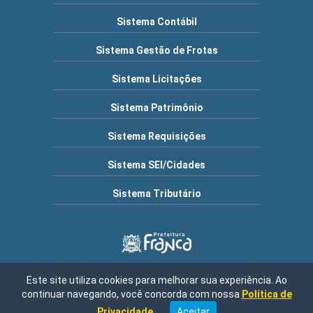
Sistema Contábil
Sistema Gestão de Frotas
Sistema Licitações
Sistema Patrimônio
Sistema Requisições
Sistema SEI/Cidades
Sistema Tributário
Este site utiliza cookies para melhorar sua experiência. Ao
Município de Franca | Endereço: R. Frederico Moura, 1517 -
continuar navegando, você concorda com nossa
Política de
Cidade Nova, Franca - SP, 14401-150 / Central de Atendimento:
08h30 às 16h00 / Fone: (16) 3711-9000 | CNPJ: 47.970.769/0001-
Privacidade
.
Aceitar