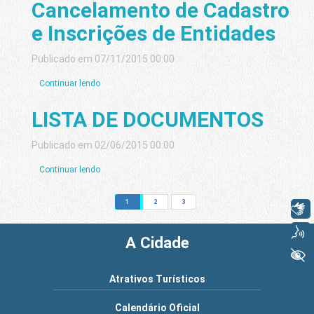
Cancelamento de Cadastro
e Inscrições de Entidades
Publicado em 07/11/2015 00:00
Continuar lendo
LISTA DE DOCUMENTOS
Publicado em 02/06/2015 00:00
Continuar lendo
1
2
3
Libras
Voz
A Cidade
+ Acessibilidade
Atrativos Turísticos
Calendário Oficial