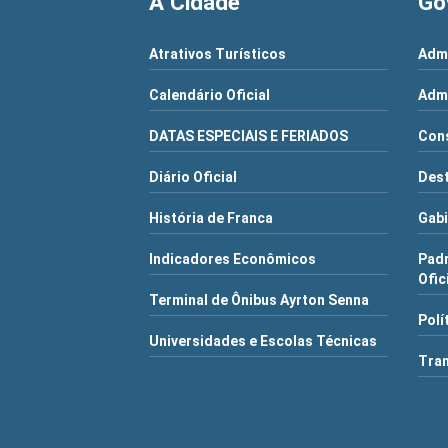
A Cidade
Go
Atrativos Turísticos
Admi
Calendário Oficial
Admi
DATAS ESPECIAIS E FERIADOS
Cons
Diário Oficial
Dest
História de Franca
Gabi
Indicadores Econômicos
Pad
Ofic
Terminal de Ônibus Ayrton Senna
Polí
Universidades e Escolas Técnicas
Tra