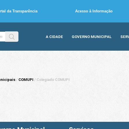
rtal da Transparência
Acesso à Informação
A CIDADE
GOVERNO MUNICIPAL
SER
nicipais
/
COMUPI
/
Colegiado COMUPI