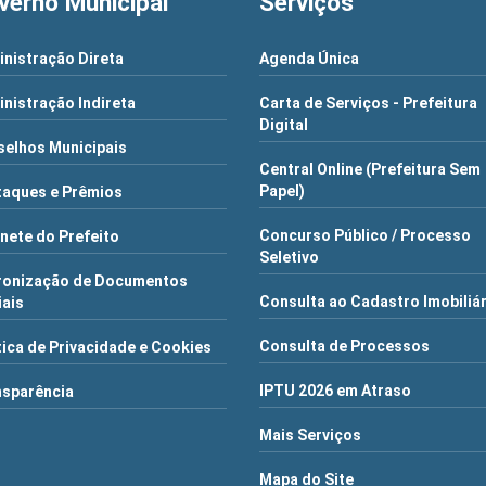
verno Municipal
Serviços
nistração Direta
Agenda Única
nistração Indireta
Carta de Serviços - Prefeitura
Digital
elhos Municipais
Central Online (Prefeitura Sem
Papel)
aques e Prêmios
Concurso Público / Processo
nete do Prefeito
Seletivo
ronização de Documentos
Consulta ao Cadastro Imobiliá
iais
Consulta de Processos
tica de Privacidade e Cookies
IPTU 2026 em Atraso
nsparência
Mais Serviços
Mapa do Site