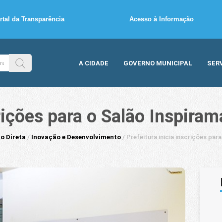
rtal da Transparência
Acesso à Informação
A CIDADE
GOVERNO MUNICIPAL
SER
crições para o Salão Inspiram
o Direta
/
Inovação e Desenvolvimento
/
Prefeitura inicia inscrições par