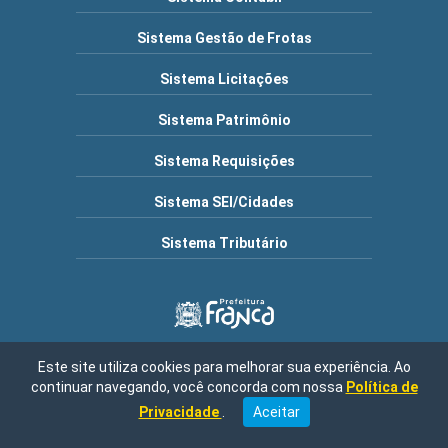
Sistema Gestão de Frotas
Sistema Licitações
Sistema Patrimônio
Sistema Requisições
Sistema SEI/Cidades
Sistema Tributário
Este site utiliza cookies para melhorar sua experiência. Ao
Município de Franca | Endereço: R. Frederico Moura, 1517 -
continuar navegando, você concorda com nossa
Política de
Cidade Nova, Franca - SP, 14401-150 / Central de Atendimento:
08h30 às 16h00 / Fone: (16) 3711-9000 | CNPJ: 47.970.769/0001-
Privacidade
.
Aceitar
04