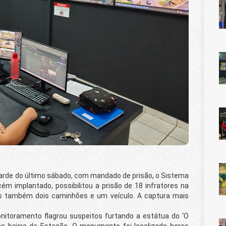
tarde do último sábado, com mandado de prisão, o Sistema
ém implantado, possibilitou a prisão de 18 infratores na
 também dois caminhões e um veículo. A captura mais
onitoramento flagrou suspeitos furtando a estátua do ‘O
 no bairro da Estação. O monumento foi localizado horas