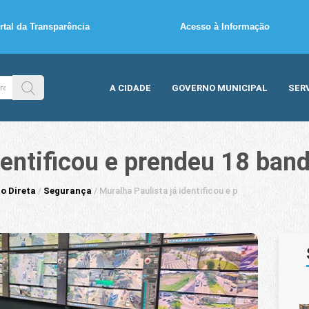
rtal da Transparência
Acesso à Informação
A CIDADE
GOVERNO MUNICIPAL
SER
dentificou e prendeu 18 ban
o Direta
/
Segurança
/
Muralha Paulista já identificou e prendeu 18 bandi