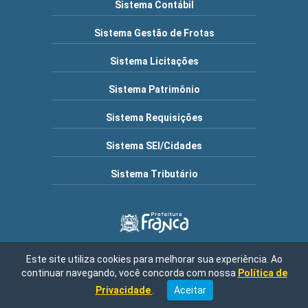
Sistema Contábil
Sistema Gestão de Frotas
Sistema Licitações
Sistema Patrimônio
Sistema Requisições
Sistema SEI/Cidades
Sistema Tributário
Este site utiliza cookies para melhorar sua experiência. Ao
Município de Franca | Endereço: R. Frederico Moura, 1517 -
continuar navegando, você concorda com nossa
Política de
Cidade Nova, Franca - SP, 14401-150 / Central de Atendimento:
08h30 às 16h00 / Fone: (16) 3711-9000 | CNPJ: 47.970.769/0001-
Privacidade
.
Aceitar
04