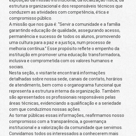
exposição da missão institucional, da localização física, da
estrutura organizacional e dos responsáveis técnicos que
conduzem as atividades com competência, ética e
compromisso público.
A missão que nos guia é: “Servir a comunidade e a família
garantindo educação de qualidade, assegurando acesso,
permanência e sucesso de todos os alunos, promovendo
uma cultura para a paz e a justiça, num processo de
melhoria contínua.” Esse propósito reflete o empenho da
instituição em promover uma educação transformadora,
inclusiva e comprometida com os valores humanos e
sociais.
Nesta seção, o visitante encontrará informações
detalhadas sobre nossa sede, canais de contato, horários
de atendimento, bem como o organograma funcional que
representa a estrutura interna da organização. Também
são apresentados os profissionais responsáveis pelas
áreas técnicas, evidenciando a qualificação e a seriedade
com que conduzimos nossas ações.
Ao tornar públicas essas informações, reafirmamos nosso
compromisso com a transparência, a governança
institucional e a valorização da comunidade que servimos.
Convidamos todos os interessados a conhecerem mais