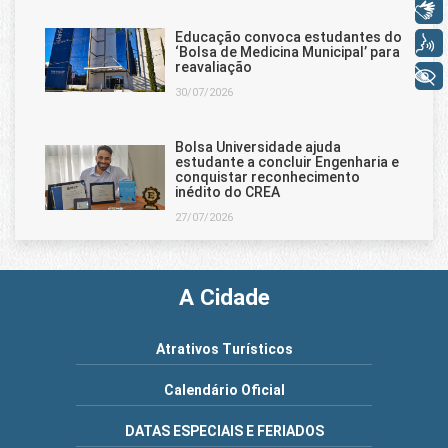
Libras
Educação convoca estudantes do
Voz
‘Bolsa de Medicina Municipal’ para
reavaliação
+ Acessibilidade
30/07/2026
Bolsa Universidade ajuda
estudante a concluir Engenharia e
conquistar reconhecimento
inédito do CREA
27/07/2026
A Cidade
Atrativos Turísticos
Calendário Oficial
DATAS ESPECIAIS E FERIADOS