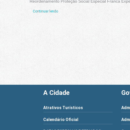
Reordenamento Proteção Social Especial Franca Expe
Continuar lendo
A Cidade
Go
Atrativos Turísticos
Admi
Calendário Oficial
Admi