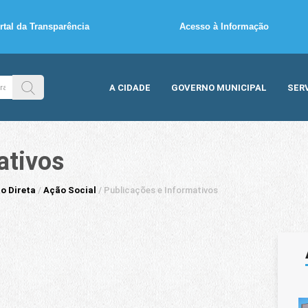
rtal da Transparência
Acesso à Informação
A CIDADE
GOVERNO MUNICIPAL
SER
ativos
o Direta
/
Ação Social
/
Publicações e Informativos