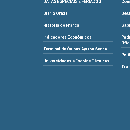
DATAS ESPECIAIS E FERIADOS
Cons
Diário Oficial
Dest
História de Franca
Gabi
Indicadores Econômicos
Pad
Ofic
Terminal de Ônibus Ayrton Senna
Polí
Universidades e Escolas Técnicas
Tra