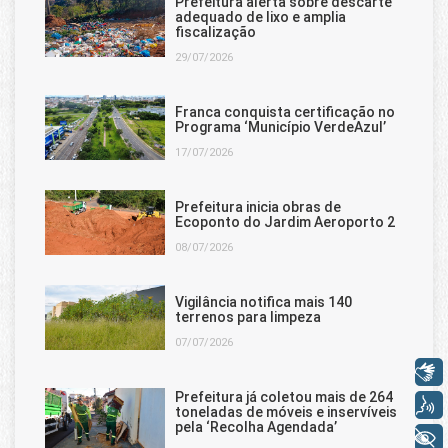
Prefeitura alerta sobre descarte
adequado de lixo e amplia
fiscalização
29/07/2026
Franca conquista certificação no
Programa ‘Município VerdeAzul’
17/07/2026
Prefeitura inicia obras de
Ecoponto do Jardim Aeroporto 2
08/07/2026
Vigilância notifica mais 140
terrenos para limpeza
07/07/2026
Libras
Prefeitura já coletou mais de 264
Voz
toneladas de móveis e inservíveis
pela ‘Recolha Agendada’
+ Acessibilidade