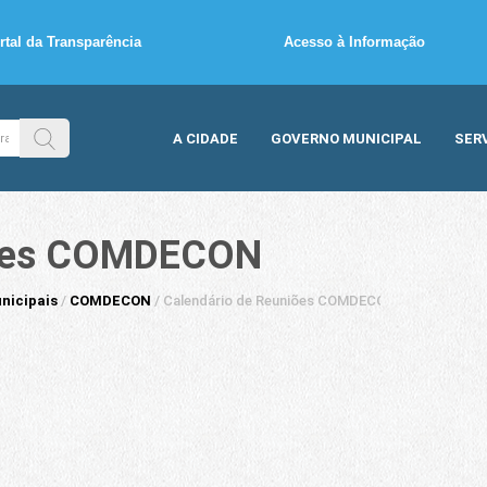
rtal da Transparência
Acesso à Informação
A CIDADE
GOVERNO MUNICIPAL
SER
iões COMDECON
nicipais
/
COMDECON
/
Calendário de Reuniões COMDECON