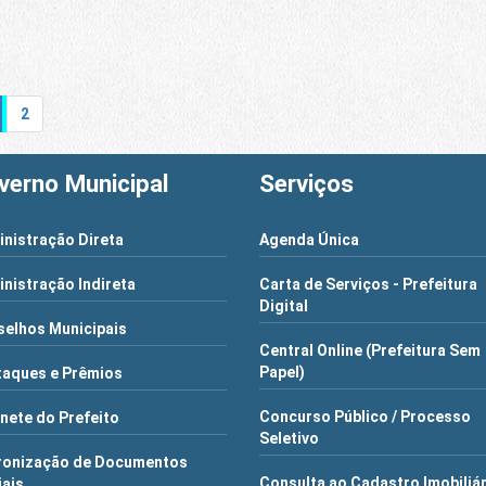
2
verno Municipal
Serviços
nistração Direta
Agenda Única
nistração Indireta
Carta de Serviços - Prefeitura
Digital
elhos Municipais
Central Online (Prefeitura Sem
Papel)
aques e Prêmios
Concurso Público / Processo
nete do Prefeito
Seletivo
ronização de Documentos
Consulta ao Cadastro Imobiliá
iais