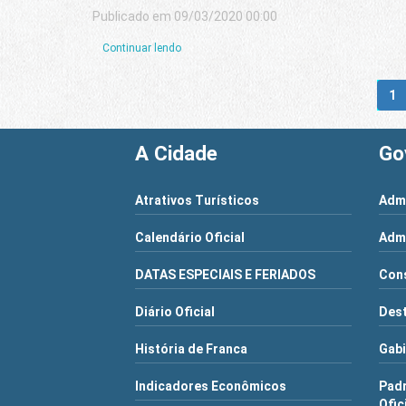
Publicado em 09/03/2020 00:00
Continuar lendo
1
A Cidade
Go
Atrativos Turísticos
Admi
Calendário Oficial
Admi
DATAS ESPECIAIS E FERIADOS
Cons
Diário Oficial
Dest
História de Franca
Gabi
Indicadores Econômicos
Pad
Ofic