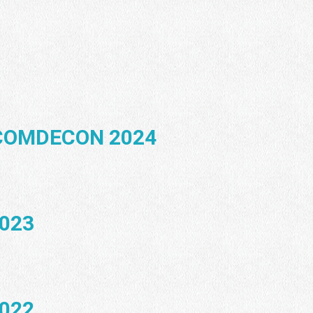
s COMDECON 2024
023
022