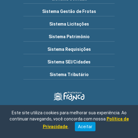
Sistema Gestão de Frotas
Sistema Licitações
Sistema Patrimônio
Sistema Requisições
Sistema SEI/Cidades
Sistema Tributário
Este site utiliza cookies para melhorar sua experiência. Ao
Município de Franca | Endereço: R. Frederico Moura, 1517 -
continuar navegando, você concorda com nossa
Política de
Cidade Nova, Franca - SP, 14401-150 / Central de Atendimento:
08h30 às 16h00 / Fone: (16) 3711-9000 | CNPJ: 47.970.769/0001-
Privacidade
.
Aceitar
04