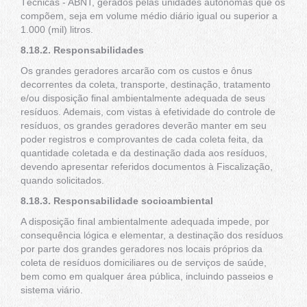
Técnicas - ABNT, gerados pelas unidades autônomas que os
compõem, seja em volume médio diário igual ou superior a
1.000 (mil) litros.
8.18.2. Responsabilidades
Os grandes geradores arcarão com os custos e ônus
decorrentes da coleta, transporte, destinação, tratamento
e/ou disposição final ambientalmente adequada de seus
resíduos. Ademais, com vistas à efetividade do controle de
resíduos, os grandes geradores deverão manter em seu
poder registros e comprovantes de cada coleta feita, da
quantidade coletada e da destinação dada aos resíduos,
devendo apresentar referidos documentos à Fiscalização,
quando solicitados.
8.18.3. Responsabilidade socioambiental
A disposição final ambientalmente adequada impede, por
consequência lógica e elementar, a destinação dos resíduos
por parte dos grandes geradores nos locais próprios da
coleta de resíduos domiciliares ou de serviços de saúde,
bem como em qualquer área pública, incluindo passeios e
sistema viário.