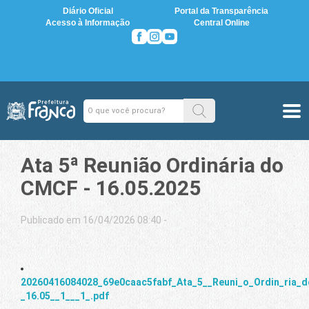
Diário Oficial
Portal da Transparência
Acesso à Informação
Central Online
Ata 5ª Reunião Ordinária do
CMCF - 16.05.2025
Publicado em 16/04/2026 08:40 -
20260416084028_69e0caac5fabf_Ata_5__Reuni_o_Ordin_ria_
_16.05__1___1_.pdf