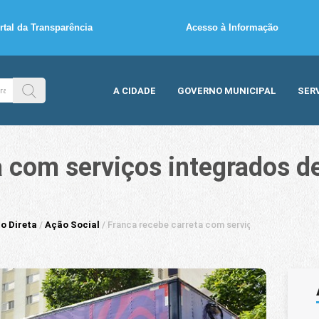
rtal da Transparência
Acesso à Informação
A CIDADE
GOVERNO MUNICIPAL
SER
a com serviços integrados d
o Direta
/
Ação Social
/
Franca recebe carreta com serviços integrados d