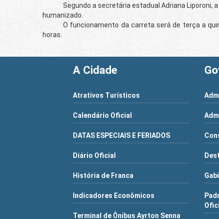
Segundo a secretária estadual Adriana Liporoni, a pr
humanizado.
O funcionamento da carreta será de terça a quinta-f
horas.
A Cidade
Go
Atrativos Turísticos
Admi
Calendário Oficial
Admi
DATAS ESPECIAIS E FERIADOS
Cons
Diário Oficial
Dest
História de Franca
Gabi
Indicadores Econômicos
Pad
Ofic
Terminal de Ônibus Ayrton Senna