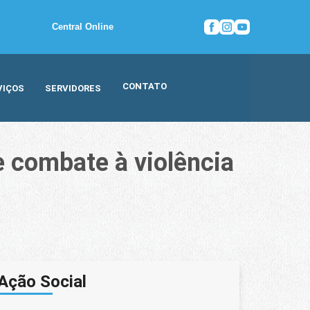
Central Online
CONTATO
VIÇOS
SERVIDORES
e combate à violência
e combate à violência contra a mulher
Ação Social