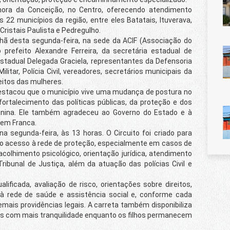
a da Conceição, no Centro, oferecendo atendimento
 22 municípios da região, entre eles Batatais, Ituverava,
Cristais Paulista e Pedregulho.
 desta segunda-feira, na sede da ACIF (Associação do
prefeito Alexandre Ferreira, da secretária estadual de
 estadual Delegada Graciela, representantes da Defensoria
Militar, Polícia Civil, vereadores, secretários municipais da
eitos das mulheres.
stacou que o município vive uma mudança de postura no
fortalecimento das políticas públicas, da proteção e dos
minina. Ele também agradeceu ao Governo do Estado e à
o em Franca.
unda-feira, às 13 horas. O Circuito foi criado para
r o acesso à rede de proteção, especialmente em casos de
acolhimento psicológico, orientação jurídica, atendimento
Tribunal de Justiça, além da atuação das polícias Civil e
cada, avaliação de risco, orientações sobre direitos,
à rede de saúde e assistência social e, conforme cada
emais providências legais. A carreta também disponibiliza
s com mais tranquilidade enquanto os filhos permanecem