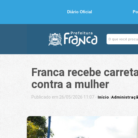
Diário Oficial
Po
Franca recebe carret
contra a mulher
Publicado em 26/05/2026 11:07 -
Início
/
Administraçã