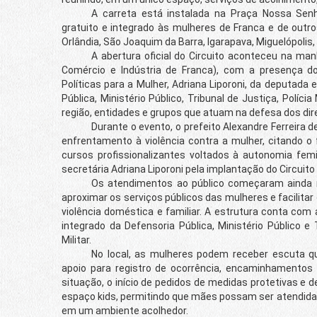
A carreta está instalada na Praça Nossa Senhor
gratuito e integrado às mulheres de Franca e de outros
Orlândia, São Joaquim da Barra, Igarapava, Miguelópolis, 
A abertura oficial do Circuito aconteceu na manhã
Comércio e Indústria de Franca), com a presença do 
Políticas para a Mulher, Adriana Liporoni, da deputada
Pública, Ministério Público, Tribunal de Justiça, Polícia 
região, entidades e grupos que atuam na defesa dos dir
Durante o evento, o prefeito Alexandre Ferreira de
enfrentamento à violência contra a mulher, citando o 
cursos profissionalizantes voltados à autonomia fe
secretária Adriana Liporoni pela implantação do Circuit
Os atendimentos ao público começaram ainda na seg
aproximar os serviços públicos das mulheres e facilita
violência doméstica e familiar. A estrutura conta com 
integrado da Defensoria Pública, Ministério Público e 
Militar.
No local, as mulheres podem receber escuta qualifi
apoio para registro de ocorrência, encaminhamentos 
situação, o início de pedidos de medidas protetivas e d
espaço kids, permitindo que mães possam ser atendida
em um ambiente acolhedor.