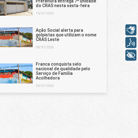
Prefeitura entrega 7ª unidade
do CRAS nesta sexta-feira
15/07/2026
Libras
Ação Social alerta para
golpistas que utilizam o nome
CRAS Leste
Voz
08/07/2026
+ Acessibilidade
Franca conquista selo
nacional de qualidade pelo
Serviço de Família
Acolhedora
03/07/2026