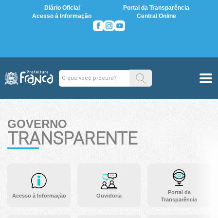
Diário Oficial
Portal da Transparência
Acesso à Informação
Central Online
GOVERNO
TRANSPARENTE
Portal da
Acesso à Informação
Ouvidoria
Transparência