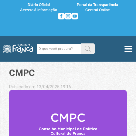
Diário Oficial
Portal da Transparência
Acesso à Informação
Central Online
CMPC
Publicado em 13/04/2025 19:16 -