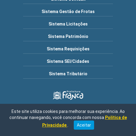
Sistema Gestão de Frotas
Sistema Licitações
Sistema Patrimônio
Sistema Requisições
Sistema SEI/Cidades
Sistema Tributário
Este site utiliza cookies para melhorar sua experiência. Ao
Município de Franca | Endereço: R. Frederico Moura, 1517 -
continuar navegando, você concorda com nossa
Política de
Cidade Nova, Franca - SP, 14401-150 / Central de Atendimento:
08h30 às 16h00 / Fone: (16) 3711-9000 | CNPJ: 47.970.769/0001-
Privacidade
.
Aceitar
04