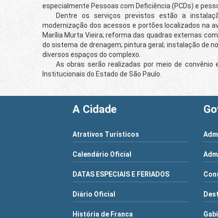
especialmente Pessoas com Deficiência (PCDs) e pesso
Dentre os serviços previstos estão a instalação
modernização dos acessos e portões localizados na ave
Marília Murta Vieira; reforma das quadras externas com 
do sistema de drenagem; pintura geral; instalação de 
diversos espaços do complexo.
As obras serão realizadas por meio de convênio ent
Institucionais do Estado de São Paulo.
A Cidade
Go
Atrativos Turísticos
Admi
Calendário Oficial
Admi
DATAS ESPECIAIS E FERIADOS
Cons
Diário Oficial
Dest
História de Franca
Gabi