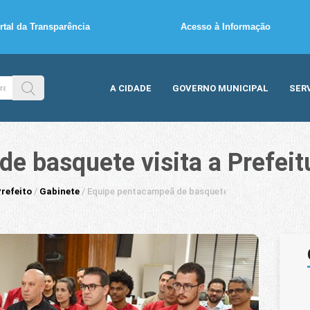
rtal da Transparência
Acesso à Informação
A CIDADE
GOVERNO MUNICIPAL
SER
e basquete visita a Prefeit
refeito
/
Gabinete
/
Equipe pentacampeã de basquete visita a Prefeitura