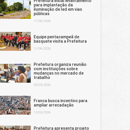
Prefeitura inicia levantamento
para implantação da
iluminação de led em vias
públicas
17/06/2026
Equipe pentacampeã de
basquete visita a Prefeitura
11/06/2026
Prefeitura organiza reunião
com instituições sobre
mudanças no mercado de
trabalho
20/03/2026
Franca busca incentivo para
ampliar arrecadação
12/03/2026
Prefeitura apresenta projeto