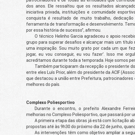
dos anos. Ele ressaltou que os resultados alcançado
iniciativa privada, instituições e comunidade esporti
conquista é resultado de muito trabalho, dedicaçã
ferramenta de transformação e desenvolvimento. Temo
por essa história de sucesso”, afirmou.
O técnico Helinho Garcia agradeceu o apoio recebid
grupo para superar desafios e alcançar mais um título 
uma inspiração. Sou muito grato por cada um que fez
jogar, eu vou conseguir, eu vou fazer’. Isso me or
acreditamos durante toda a temporada. Hoje somos pe
Também participaram da recepção o presidente do Fra
entre eles Luís Prior, além do presidente da ACIF (Asso
que destacou a união entre Prefeitura, patrocinadore
melhores do país.
Complexo Poliesportivo
Durante o encontro, o prefeito Alexandre Ferrei
melhorias no Complexo Poliesportivo, que passará por
A primeira etapa das obras já está com licitação ab
propostas até às 9h30 do próximo dia 22 de junho, qua
As intervenções têm como objetivo ampliar a seguranç