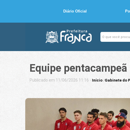
Diário Oficial
Po
Equipe pentacampeã d
Publicado em 11/06/2026 11:16 -
Início
/
Gabinete do P