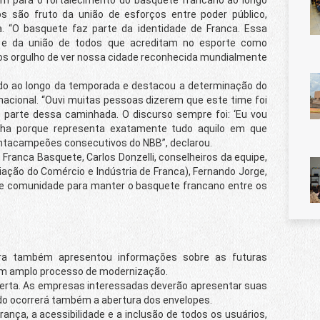
s são fruto da união de esforços entre poder público,
va. “O basquete faz parte da identidade de Franca. Essa
o e da união de todos que acreditam no esporte como
s orgulho de ver nossa cidade reconhecida mundialmente
o ao longo da temporada e destacou a determinação do
nacional. “Ouvi muitas pessoas dizerem que este time foi
 parte dessa caminhada. O discurso sempre foi: ‘Eu vou
gulha porque representa exatamente tudo aquilo em que
ntacampeões consecutivos do NBB”, declarou.
nca Basquete, Carlos Donzelli, conselheiros da equipe,
ciação do Comércio e Indústria de Franca), Fernando Jorge,
s e comunidade para manter o basquete francano entre os
ra também apresentou informações sobre as futuras
 um amplo processo de modernização.
erta. As empresas interessadas deverão apresentar suas
ndo ocorrerá também a abertura dos envelopes.
a, a acessibilidade e a inclusão de todos os usuários,