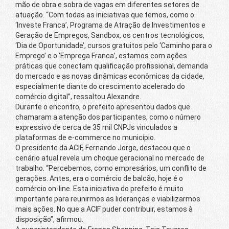
mão de obra e sobra de vagas em diferentes setores de
atuação. “Com todas as iniciativas que temos, como o
‘Investe Franca’, Programa de Atração de Investimentos e
Geração de Empregos, Sandbox, os centros tecnológicos,
‘Dia de Oportunidade’, cursos gratuitos pelo ‘Caminho para o
Emprego’ e o ‘Emprega Franca’, estamos com ações
práticas que conectam qualificação profissional, demanda
do mercado e as novas dinâmicas econômicas da cidade,
especialmente diante do crescimento acelerado do
comércio digital”, ressaltou Alexandre.
Durante o encontro, o prefeito apresentou dados que
chamaram a atenção dos participantes, como o número
expressivo de cerca de 35 mil CNPJs vinculados a
plataformas de e-commerce no município.
O presidente da ACIF, Fernando Jorge, destacou que o
cenário atual revela um choque geracional no mercado de
trabalho. “Percebemos, como empresários, um conflito de
gerações. Antes, era o comércio de balcão, hoje é o
comércio on-line. Esta iniciativa do prefeito é muito
importante para reunirmos as lideranças e viabilizarmos
mais ações. No que a ACIF puder contribuir, estamos à
disposição”, afirmou.