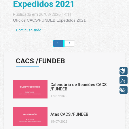
Expedidos 2021
Publicado em 26/03/2026 14:11
Ofícios CACS/FUNDEB Expedidos 2021
Continuar lendo
1
2
CACS /FUNDEB
Libras
Voz
Calendário de Reuniões CACS
/FUNDEB
+ Acessibilidade
17/07/2025
Atas CACS /FUNDEB
15/07/2025