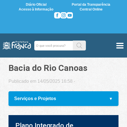
Diário Oficial
Portal da Transparência
Acesso à Informação
Central Online
Bacia do Rio Canoas
Publicado em 14/05/2025 16:58 -
Serviços e Projetos
Plano Integrado de