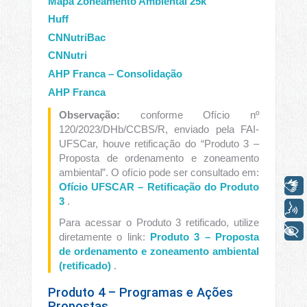
Mapa Zoneamento Ambiental 25k
Huff
CNNutriBac
CNNutri
AHP Franca – Consolidação
AHP Franca
Observação:
conforme Ofício nº
120/2023/DHb/CCBS/R, enviado pela FAI-
UFSCar, houve retificação do “Produto 3 –
Proposta de ordenamento e zoneamento
ambiental”. O ofício pode ser consultado em:
Libras
Ofício UFSCAR – Retificação do Produto
3
.
Voz
Para acessar o Produto 3 retificado, utilize
+ Acessibilidade
diretamente o link:
Produto 3 – Proposta
de ordenamento e zoneamento ambiental
(retificado)
.
Produto 4 – Programas e Ações
Propostas